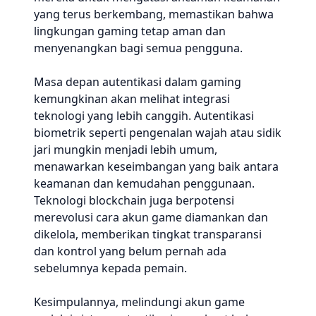
yang terus berkembang, memastikan bahwa
lingkungan gaming tetap aman dan
menyenangkan bagi semua pengguna.
Masa depan autentikasi dalam gaming
kemungkinan akan melihat integrasi
teknologi yang lebih canggih. Autentikasi
biometrik seperti pengenalan wajah atau sidik
jari mungkin menjadi lebih umum,
menawarkan keseimbangan yang baik antara
keamanan dan kemudahan penggunaan.
Teknologi blockchain juga berpotensi
merevolusi cara akun game diamankan dan
dikelola, memberikan tingkat transparansi
dan kontrol yang belum pernah ada
sebelumnya kepada pemain.
Kesimpulannya, melindungi akun game