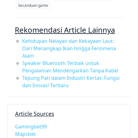
kecanduan game
Rekomendasi Article Lainnya
Kehidupan Nelayan dan Kekayaan Laut:
Dari Menangkap Ikan hingga Fenomena
Alam
Speaker Bluetooth Terbaik untuk
Pengalaman Mendengarkan Tanpa Kabel
Tepung Pati dalam Industri Kertas: Fungsi
dan Inovasi Terbaru
Article Sources
Gamingbet99
Mapsbet