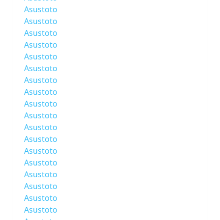
Asustoto
Asustoto
Asustoto
Asustoto
Asustoto
Asustoto
Asustoto
Asustoto
Asustoto
Asustoto
Asustoto
Asustoto
Asustoto
Asustoto
Asustoto
Asustoto
Asustoto
Asustoto