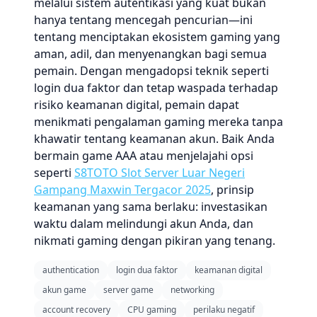
melalui sistem autentikasi yang kuat bukan
hanya tentang mencegah pencurian—ini
tentang menciptakan ekosistem gaming yang
aman, adil, dan menyenangkan bagi semua
pemain. Dengan mengadopsi teknik seperti
login dua faktor dan tetap waspada terhadap
risiko keamanan digital, pemain dapat
menikmati pengalaman gaming mereka tanpa
khawatir tentang keamanan akun. Baik Anda
bermain game AAA atau menjelajahi opsi
seperti
S8TOTO Slot Server Luar Negeri
Gampang Maxwin Tergacor 2025
, prinsip
keamanan yang sama berlaku: investasikan
waktu dalam melindungi akun Anda, dan
nikmati gaming dengan pikiran yang tenang.
authentication
login dua faktor
keamanan digital
akun game
server game
networking
account recovery
CPU gaming
perilaku negatif