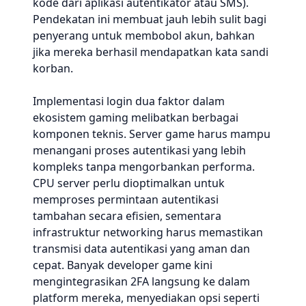
kode dari aplikasi autentikator atau SMS).
Pendekatan ini membuat jauh lebih sulit bagi
penyerang untuk membobol akun, bahkan
jika mereka berhasil mendapatkan kata sandi
korban.
Implementasi login dua faktor dalam
ekosistem gaming melibatkan berbagai
komponen teknis. Server game harus mampu
menangani proses autentikasi yang lebih
kompleks tanpa mengorbankan performa.
CPU server perlu dioptimalkan untuk
memproses permintaan autentikasi
tambahan secara efisien, sementara
infrastruktur networking harus memastikan
transmisi data autentikasi yang aman dan
cepat. Banyak developer game kini
mengintegrasikan 2FA langsung ke dalam
platform mereka, menyediakan opsi seperti