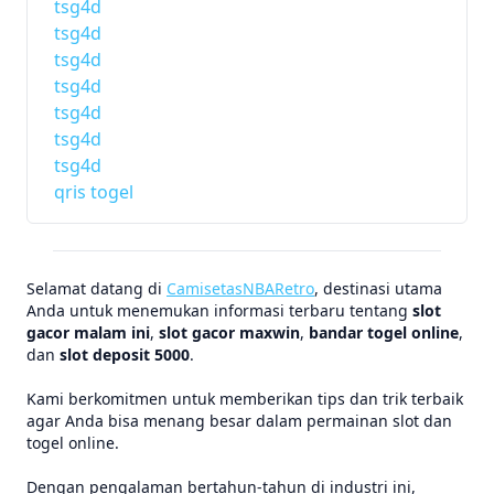
tsg4d
tsg4d
tsg4d
tsg4d
tsg4d
tsg4d
tsg4d
qris togel
Selamat datang di
CamisetasNBARetro
, destinasi utama
Anda untuk menemukan informasi terbaru tentang
slot
gacor malam ini
,
slot gacor maxwin
,
bandar togel online
,
dan
slot deposit 5000
.
Kami berkomitmen untuk memberikan tips dan trik terbaik
agar Anda bisa menang besar dalam permainan slot dan
togel online.
Dengan pengalaman bertahun-tahun di industri ini,