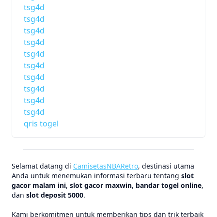
tsg4d
tsg4d
tsg4d
tsg4d
tsg4d
tsg4d
tsg4d
tsg4d
tsg4d
tsg4d
qris togel
Selamat datang di
CamisetasNBARetro
, destinasi utama
Anda untuk menemukan informasi terbaru tentang
slot
gacor malam ini
,
slot gacor maxwin
,
bandar togel online
,
dan
slot deposit 5000
.
Kami berkomitmen untuk memberikan tips dan trik terbaik