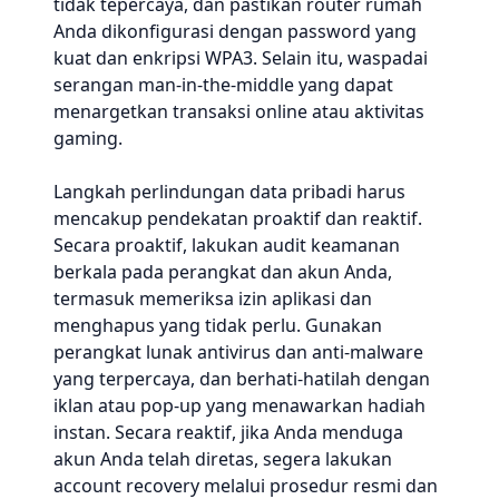
tidak tepercaya, dan pastikan router rumah
Anda dikonfigurasi dengan password yang
kuat dan enkripsi WPA3. Selain itu, waspadai
serangan man-in-the-middle yang dapat
menargetkan transaksi online atau aktivitas
gaming.
Langkah perlindungan data pribadi harus
mencakup pendekatan proaktif dan reaktif.
Secara proaktif, lakukan audit keamanan
berkala pada perangkat dan akun Anda,
termasuk memeriksa izin aplikasi dan
menghapus yang tidak perlu. Gunakan
perangkat lunak antivirus dan anti-malware
yang terpercaya, dan berhati-hatilah dengan
iklan atau pop-up yang menawarkan hadiah
instan. Secara reaktif, jika Anda menduga
akun Anda telah diretas, segera lakukan
account recovery melalui prosedur resmi dan