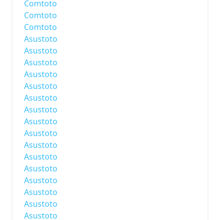
Comtoto
Comtoto
Comtoto
Asustoto
Asustoto
Asustoto
Asustoto
Asustoto
Asustoto
Asustoto
Asustoto
Asustoto
Asustoto
Asustoto
Asustoto
Asustoto
Asustoto
Asustoto
Asustoto