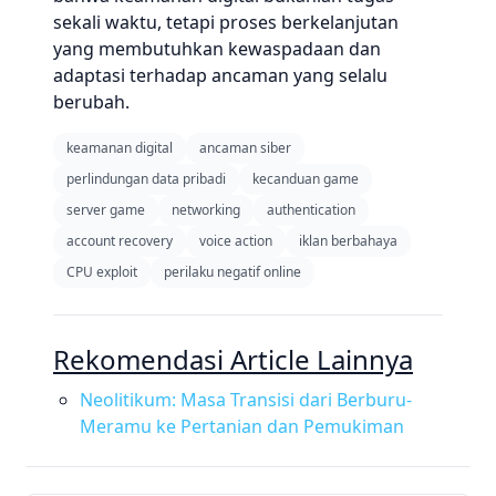
sekali waktu, tetapi proses berkelanjutan
yang membutuhkan kewaspadaan dan
adaptasi terhadap ancaman yang selalu
berubah.
keamanan digital
ancaman siber
perlindungan data pribadi
kecanduan game
server game
networking
authentication
account recovery
voice action
iklan berbahaya
CPU exploit
perilaku negatif online
Rekomendasi Article Lainnya
Neolitikum: Masa Transisi dari Berburu-
Meramu ke Pertanian dan Pemukiman