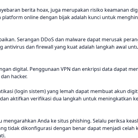
penyebaran berita hoax, juga merupakan risiko keamanan dig
n platform online dengan bijak adalah kunci untuk menghin
iabaikan. Serangan DDoS dan malware dapat merusak peran
ivirus dan firewall yang kuat adalah langkah awal unt
angan digital. Penggunaan VPN dan enkripsi data dapat m
dan hacker.
tikasi (login sistem) yang lemah dapat membuat akun digit
t dan aktifkan verifikasi dua langkah untuk meningkatkan
engarahkan Anda ke situs phishing. Selalu periksa keasli
ang tidak dikonfigurasi dengan benar dapat menjadi celah
ti.