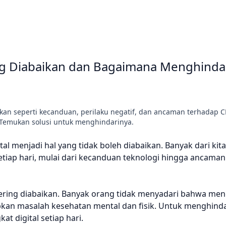
ing Diabaikan dan Bagaimana Menghinda
aikan seperti kecanduan, perilaku negatif, dan ancaman terhadap 
. Temukan solusi untuk menghindarinya.
al menjadi hal yang tidak boleh diabaikan. Banyak dari kita
etiap hari, mulai dari kecanduan teknologi hingga ancama
 sering diabaikan. Banyak orang tidak menyadari bahwa me
bkan masalah kesehatan mental dan fisik. Untuk menghinda
 digital setiap hari.