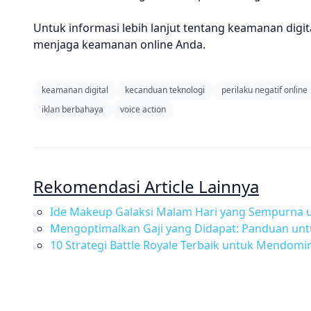
Untuk informasi lebih lanjut tentang keamanan digit
menjaga keamanan online Anda.
keamanan digital
kecanduan teknologi
perilaku negatif online
iklan berbahaya
voice action
Rekomendasi Article Lainnya
Ide Makeup Galaksi Malam Hari yang Sempurna 
Mengoptimalkan Gaji yang Didapat: Panduan unt
10 Strategi Battle Royale Terbaik untuk Mendomi