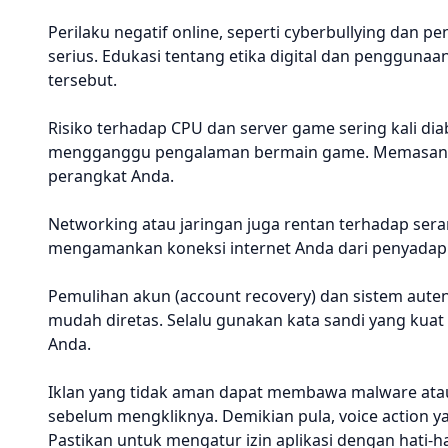
Perilaku negatif online, seperti cyberbullying dan 
serius. Edukasi tentang etika digital dan penggunaa
tersebut.
Risiko terhadap CPU dan server game sering kali d
mengganggu pengalaman bermain game. Memasang ant
perangkat Anda.
Networking atau jaringan juga rentan terhadap ser
mengamankan koneksi internet Anda dari penyadap 
Pemulihan akun (account recovery) dan sistem auten
mudah diretas. Selalu gunakan kata sandi yang kua
Anda.
Iklan yang tidak aman dapat membawa malware atau m
sebelum mengkliknya. Demikian pula, voice action y
Pastikan untuk mengatur izin aplikasi dengan hati-ha