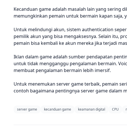
Kecanduan game adalah masalah lain yang sering dik
memungkinkan pemain untuk bermain kapan saja, yang
Untuk melindungi akun, sistem authentication seper
pemilik akun yang bisa mengaksesnya. Selain itu,
pemain bisa kembali ke akun mereka jika terjadi mas
Iklan dalam game adalah sumber pendapatan penti
untuk tidak mengganggu pengalaman bermain. Voice a
membuat pengalaman bermain lebih imersif.
Untuk menemukan server game terbaik, pemain ser
contoh bagaimana pentingnya server game dalam m
server game
kecanduan game
keamanan digital
CPU