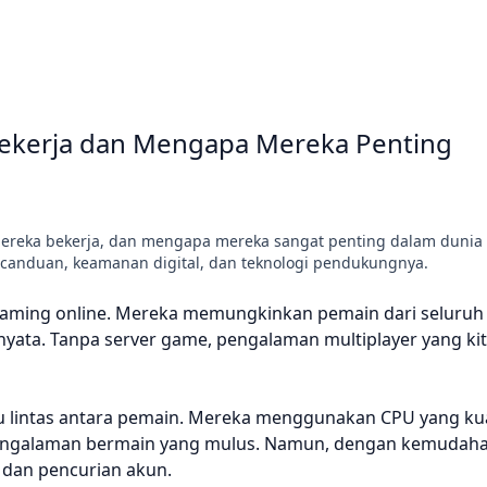
ekerja dan Mengapa Mereka Penting
reka bekerja, dan mengapa mereka sangat penting dalam dunia g
anduan, keamanan digital, dan teknologi pendukungnya.
 gaming online. Mereka memungkinkan pemain dari seluruh
nyata. Tanpa server game, pengalaman multiplayer yang kit
lu lintas antara pemain. Mereka menggunakan CPU yang ku
engalaman bermain yang mulus. Namun, dengan kemudahan
S dan pencurian akun.