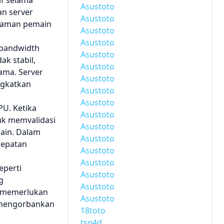
if selama
Asustoto
an server
Asustoto
alaman pemain
Asustoto
Asustoto
 bandwidth
Asustoto
ak stabil,
Asustoto
ama. Server
Asustoto
ngkatkan
Asustoto
Asustoto
PU. Ketika
Asustoto
tuk memvalidasi
Asustoto
ain. Dalam
Asustoto
cepatan
Asustoto
Asustoto
eperti
Asustoto
g
Asustoto
a memerlukan
Asustoto
a mengorbankan
18toto
tsg4d