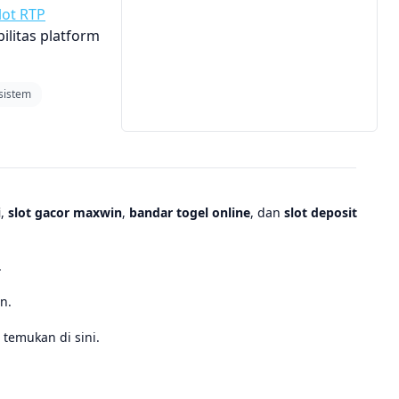
lot RTP
litas platform
 sistem
i
,
slot gacor maxwin
,
bandar togel online
, dan
slot deposit
.
n.
temukan di sini.