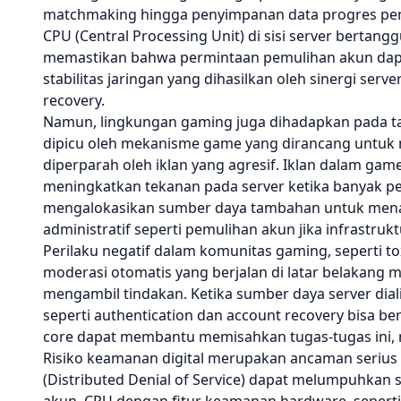
matchmaking hingga penyimpanan data progres pema
CPU (Central Processing Unit) di sisi server berta
memastikan bahwa permintaan pemulihan akun dapat
stabilitas jaringan yang dihasilkan oleh sinergi se
recovery.
Namun, lingkungan gaming juga dihadapkan pada ta
dipicu oleh mekanisme game yang dirancang untuk
diperparah oleh iklan yang agresif. Iklan dalam ga
meningkatkan tekanan pada server ketika banyak p
mengalokasikan sumber daya tambahan untuk menang
administratif seperti pemulihan akun jika infrastrukt
Perilaku negatif dalam komunitas gaming, seperti t
moderasi otomatis yang berjalan di latar belakang 
mengambil tindakan. Ketika sumber daya server dial
seperti authentication dan account recovery bisa be
core dapat membantu memisahkan tugas-tugas ini, m
Risiko keamanan digital merupakan ancaman serius
(Distributed Denial of Service) dapat melumpuhkan 