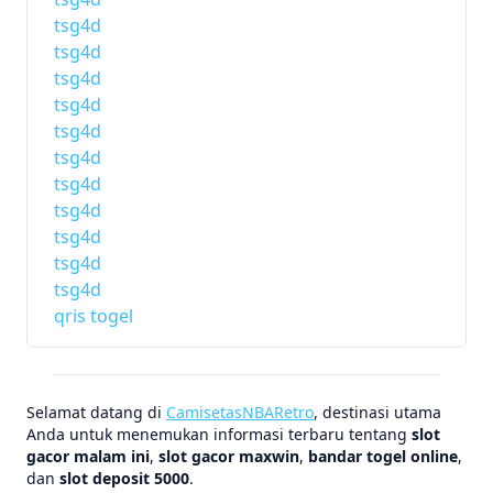
tsg4d
tsg4d
tsg4d
tsg4d
tsg4d
tsg4d
tsg4d
tsg4d
tsg4d
tsg4d
tsg4d
qris togel
Selamat datang di
CamisetasNBARetro
, destinasi utama
Anda untuk menemukan informasi terbaru tentang
slot
gacor malam ini
,
slot gacor maxwin
,
bandar togel online
,
dan
slot deposit 5000
.