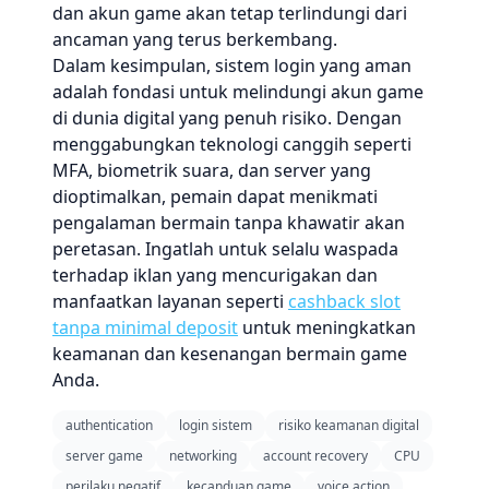
dan akun game akan tetap terlindungi dari
ancaman yang terus berkembang.
Dalam kesimpulan, sistem login yang aman
adalah fondasi untuk melindungi akun game
di dunia digital yang penuh risiko. Dengan
menggabungkan teknologi canggih seperti
MFA, biometrik suara, dan server yang
dioptimalkan, pemain dapat menikmati
pengalaman bermain tanpa khawatir akan
peretasan. Ingatlah untuk selalu waspada
terhadap iklan yang mencurigakan dan
manfaatkan layanan seperti
cashback slot
tanpa minimal deposit
untuk meningkatkan
keamanan dan kesenangan bermain game
Anda.
authentication
login sistem
risiko keamanan digital
server game
networking
account recovery
CPU
perilaku negatif
kecanduan game
voice action