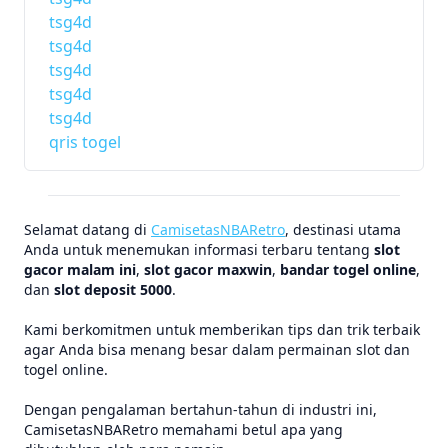
tsg4d
tsg4d
tsg4d
tsg4d
tsg4d
qris togel
Selamat datang di
CamisetasNBARetro
, destinasi utama
Anda untuk menemukan informasi terbaru tentang
slot
gacor malam ini
,
slot gacor maxwin
,
bandar togel online
,
dan
slot deposit 5000
.
Kami berkomitmen untuk memberikan tips dan trik terbaik
agar Anda bisa menang besar dalam permainan slot dan
togel online.
Dengan pengalaman bertahun-tahun di industri ini,
CamisetasNBARetro memahami betul apa yang