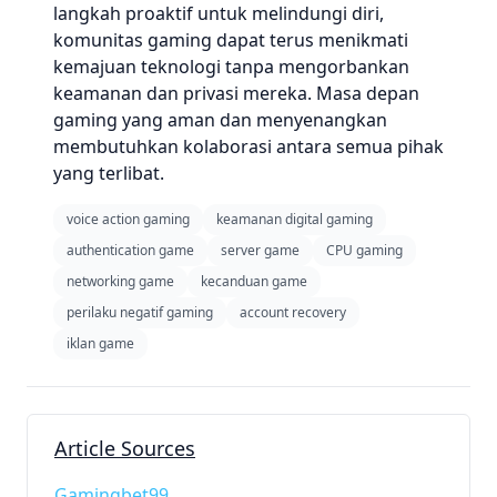
langkah proaktif untuk melindungi diri,
komunitas gaming dapat terus menikmati
kemajuan teknologi tanpa mengorbankan
keamanan dan privasi mereka. Masa depan
gaming yang aman dan menyenangkan
membutuhkan kolaborasi antara semua pihak
yang terlibat.
voice action gaming
keamanan digital gaming
authentication game
server game
CPU gaming
networking game
kecanduan game
perilaku negatif gaming
account recovery
iklan game
Article Sources
Gamingbet99