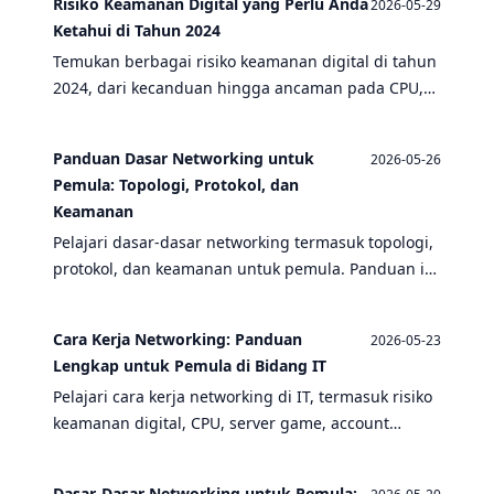
Risiko Keamanan Digital yang Perlu Anda
2026-05-29
Ketahui di Tahun 2024
Temukan berbagai risiko keamanan digital di tahun
2024, dari kecanduan hingga ancaman pada CPU,
server game, dan sistem login. Pelajari cara
mengatasinya.
Panduan Dasar Networking untuk
2026-05-26
Pemula: Topologi, Protokol, dan
Keamanan
Pelajari dasar-dasar networking termasuk topologi,
protokol, dan keamanan untuk pemula. Panduan ini
juga membahas risiko keamanan digital, kecanduan
game online, dan tips mengelola perilaku negatif.
Cara Kerja Networking: Panduan
2026-05-23
Lengkap untuk Pemula di Bidang IT
Pelajari cara kerja networking di IT, termasuk risiko
keamanan digital, CPU, server game, account
recovery, authentication, iklan, dan Voice Action.
Panduan lengkap untuk pemula.
Dasar-Dasar Networking untuk Pemula: