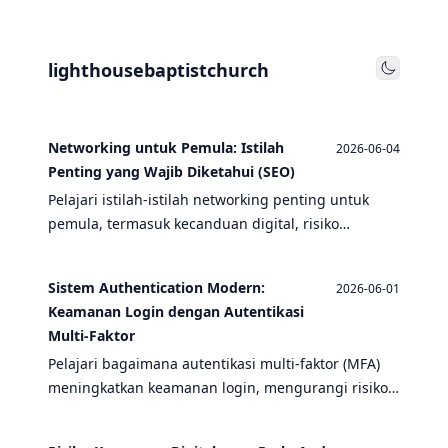
lighthousebaptistchurch
Toggle
Networking untuk Pemula: Istilah
2026-06-04
Penting yang Wajib Diketahui (SEO)
Pelajari istilah-istilah networking penting untuk
pemula, termasuk kecanduan digital, risiko
keamanan, CPU, server game, dan lebih.
Sistem Authentication Modern:
2026-06-01
Keamanan Login dengan Autentikasi
Multi-Faktor
Pelajari bagaimana autentikasi multi-faktor (MFA)
meningkatkan keamanan login, mengurangi risiko
digital, dan melindungi akun dari ancaman seperti
peretasan dan pencurian identitas.