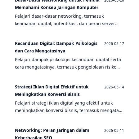
2026-05-20
Memahami Konsep Jaringan Komputer
Pelajari dasar-dasar networking, termasuk
keamanan digital, autentikasi, dan peran server
game. Artikel ini cocok untuk pemula yang ingin
memahami jaringan komputer.
Kecanduan Digital: Dampak Psikologis
2026-05-17
dan Cara Mengatasinya
Pelajari dampak psikologis kecanduan digital serta
cara mengatasinya, termasuk pengelolaan risiko
keamanan, autentikasi, dan kebiasaan sehat dalam
bermain game.
Strategi Iklan Digital Efektif untuk
2026-05-14
Meningkatkan Konversi Bisnis
Pelajari strategi iklan digital yang efektif untuk
meningkatkan konversi bisnis, termasuk mengatasi
kecanduan, risiko keamanan, dan optimasi voice
action.
Networking: Peran Jaringan dalam
2026-05-11
Keberhasilan SEO