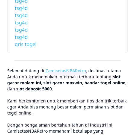
tsg4d
tsg4d
tsg4d
tsg4d
tsg4d
tsg4d
qris togel
Selamat datang di
CamisetasNBARetro
, destinasi utama
Anda untuk menemukan informasi terbaru tentang
slot
gacor malam ini
,
slot gacor maxwin
,
bandar togel online
,
dan
slot deposit 5000
.
Kami berkomitmen untuk memberikan tips dan trik terbaik
agar Anda bisa menang besar dalam permainan slot dan
togel online.
Dengan pengalaman bertahun-tahun di industri ini,
CamisetasNBARetro memahami betul apa yang