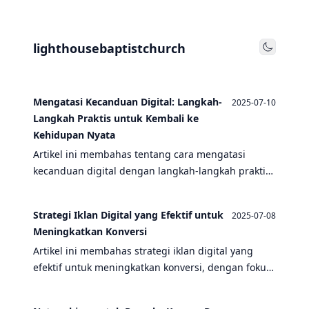
lighthousebaptistchurch
Toggle
Mengatasi Kecanduan Digital: Langkah-
2025-07-10
Langkah Praktis untuk Kembali ke
Kehidupan Nyata
Artikel ini membahas tentang cara mengatasi
kecanduan digital dengan langkah-langkah praktis,
termasuk memahami risiko keamanan digital dan
pentingnya keseimbangan antara kehidupan online
Strategi Iklan Digital yang Efektif untuk
2025-07-08
dan offline.
Meningkatkan Konversi
Artikel ini membahas strategi iklan digital yang
efektif untuk meningkatkan konversi, dengan fokus
pada topik seperti kecanduan, perilaku negatif,
risiko keamanan digital, dan teknologi terkait.