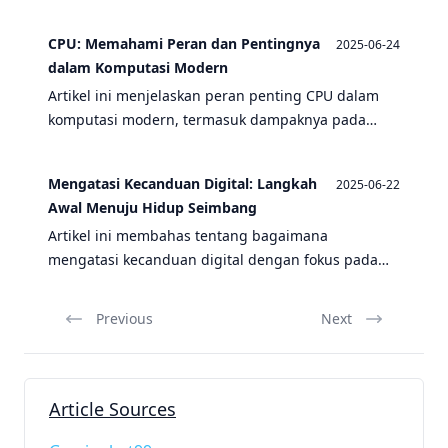
dengan aman, mencakup topik seperti risiko
keamanan digital, sistem autentikasi, dan tips
CPU: Memahami Peran dan Pentingnya
2025-06-24
untuk menghindari perilaku negatif online.
dalam Komputasi Modern
Artikel ini menjelaskan peran penting CPU dalam
komputasi modern, termasuk dampaknya pada
kecanduan, perilaku negatif, dan risiko keamanan
digital. Juga membahas server game, networking,
Mengatasi Kecanduan Digital: Langkah
2025-06-22
dan sistem autentikasi.
Awal Menuju Hidup Seimbang
Artikel ini membahas tentang bagaimana
mengatasi kecanduan digital dengan fokus pada
perilaku negatif, risiko keamanan digital, dan
langkah-langkah praktis untuk menuju hidup yang
Previous
Next
lebih seimbang.
Article Sources