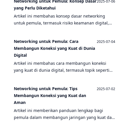
Networking untuk Pemula: Konsep Dasar
2025-07-06
yang Perlu Diketahui
Artikel ini membahas konsep dasar networking
untuk pemula, termasuk risiko keamanan digital,
CPU, server game, dan banyak lagi. Temukan tips
untuk menghindari perilaku negatif dan kecanduan
Networking untuk Pemula: Cara
2025-07-04
online.
Membangun Koneksi yang Kuat di Dunia
Digital
Artikel ini membahas cara membangun koneksi
yang kuat di dunia digital, termasuk topik seperti
kecanduan, risiko keamanan, dan pentingnya
networking.
Networking untuk Pemula: Tips
2025-07-02
Membangun Koneksi yang Kuat dan
Aman
Artikel ini memberikan panduan lengkap bagi
pemula dalam membangun jaringan yang kuat dan
aman, mencakup topik seperti keamanan digital,