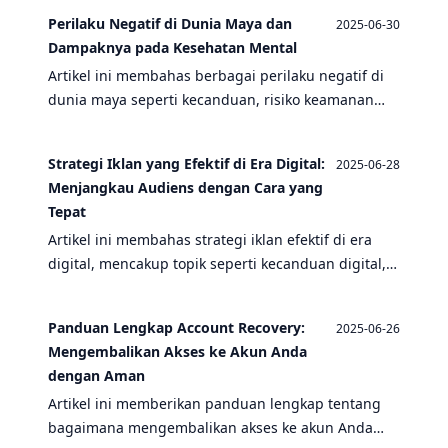
server game, dan sistem autentikasi.
Perilaku Negatif di Dunia Maya dan
2025-06-30
Dampaknya pada Kesehatan Mental
Artikel ini membahas berbagai perilaku negatif di
dunia maya seperti kecanduan, risiko keamanan
digital, dan dampaknya terhadap kesehatan
mental, serta solusi untuk mengatasinya.
Strategi Iklan yang Efektif di Era Digital:
2025-06-28
Menjangkau Audiens dengan Cara yang
Tepat
Artikel ini membahas strategi iklan efektif di era
digital, mencakup topik seperti kecanduan digital,
risiko keamanan, dan teknologi pendukung seperti
CPU dan server game.
Panduan Lengkap Account Recovery:
2025-06-26
Mengembalikan Akses ke Akun Anda
dengan Aman
Artikel ini memberikan panduan lengkap tentang
bagaimana mengembalikan akses ke akun Anda