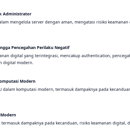
k Administrator
lam mengelola server dengan aman, mengatasi risiko keamanan d
hingga Pencegahan Perilaku Negatif
an digital yang terintegrasi, mencakup authentication, pencega
 digital modern.
Komputasi Modern
GPU dalam komputasi modern, termasuk dampaknya pada kecanduan
i Modern
, termasuk dampaknya pada kecanduan, risiko keamanan digital, 