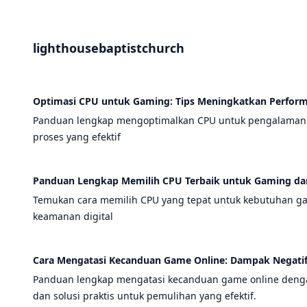
lighthousebaptistchurch
Optimasi CPU untuk Gaming: Tips Meningkatkan Perform
Panduan lengkap mengoptimalkan CPU untuk pengalaman g
proses yang efektif
Panduan Lengkap Memilih CPU Terbaik untuk Gaming dan
Temukan cara memilih CPU yang tepat untuk kebutuhan gam
keamanan digital
Cara Mengatasi Kecanduan Game Online: Dampak Negatif 
Panduan lengkap mengatasi kecanduan game online denga
dan solusi praktis untuk pemulihan yang efektif.