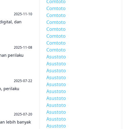
Comtoto
Comtoto
2025-11-10
Comtoto
igital, dan
Comtoto
Comtoto
Comtoto
Comtoto
2025-11-08
Comtoto
han perilaku
Asustoto
Asustoto
Asustoto
Asustoto
2025-07-22
Asustoto
, perilaku
Asustoto
Asustoto
Asustoto
Asustoto
2025-07-20
Asustoto
dan lebih banyak
Asustoto